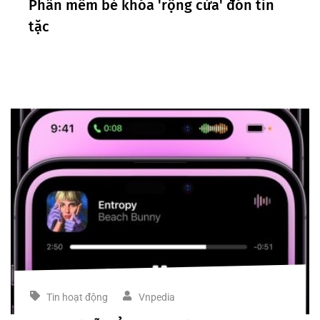
Phần mềm bẻ khóa 'rộng cửa' đón tin
tặc
Tin hoạt động
Vnpedia