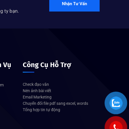
Nhận Tư Vấn
g ty bạn.
h Vụ
Công Cụ Hỗ Trợ
Check đạo văn
om
Nén ảnh bài viết
Email Marketing
Chuyển đổi file pdf sang excel, words
Tổng hợp tin tự động