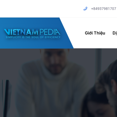
+84937981707
Giới Thiệu
D