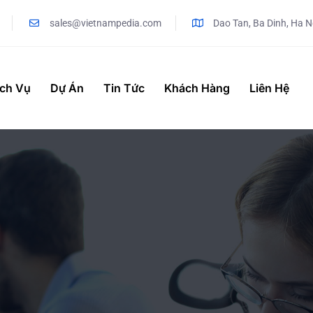
sales@vietnampedia.com
Dao Tan, Ba Dinh, Ha N
ịch Vụ
Dự Án
Tin Tức
Khách Hàng
Liên Hệ