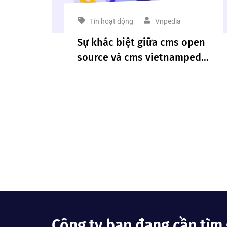
Tin hoạt động
Vnpedia
Sự khác biệt giữa cms open
source và cms vietnampedia
là gì?
Công ty bạn đang cần tìm 