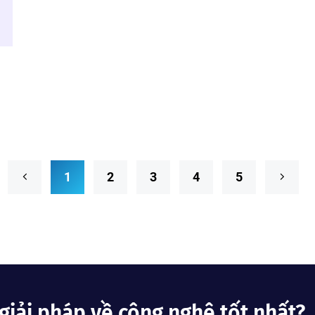
1
2
3
4
5
giải pháp về công nghệ tốt nhất?