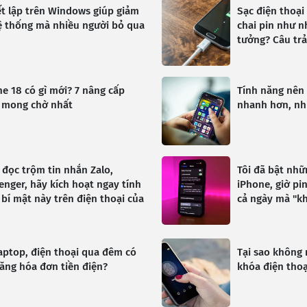
ết lập trên Windows giúp giảm
Sạc điện thoại
hệ thống mà nhiều người bỏ qua
chai pin như n
tưởng? Câu trả 
e 18 có gì mới? 7 nâng cấp
Tính năng nên 
 mong chờ nhất
nhanh hơn, nh
 đọc trộm tin nhắn Zalo,
Tôi đã bật nhữ
nger, hãy kích hoạt ngay tính
iPhone, giờ p
bí mật này trên điện thoại của
cả ngày mà "k
aptop, điện thoại qua đêm có
Tại sao không
ăng hóa đơn tiền điện?
khóa điện thoạ