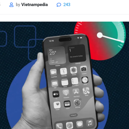
5
by
Vietnampedia
243