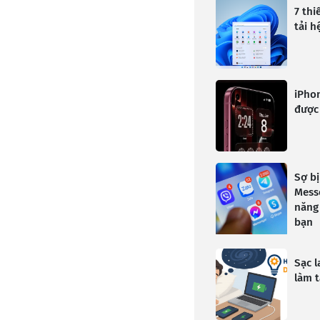
7 thi
tải 
iPhon
được
Sợ bị
Messe
năng 
bạn
Sạc l
làm t