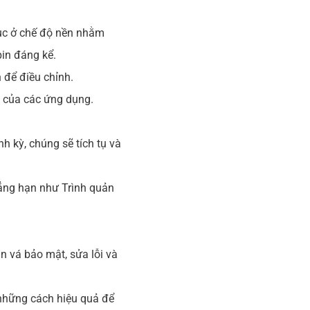
tục ở chế độ nền nhằm
pin đáng kể.
 để điều chỉnh.
g của các ứng dụng.
h kỳ, chúng sẽ tích tụ và
ẳng hạn như Trình quản
 vá bảo mật, sửa lỗi và
những cách hiệu quả để