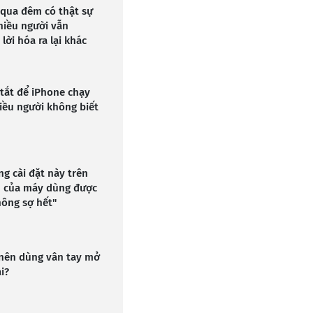
 qua đêm có thật sự
hiều người vẫn
lời hóa ra lại khác
tắt để iPhone chạy
iều người không biết
ng cài đặt này trên
in của máy dùng được
hông sợ hết"
 nên dùng vân tay mở
i?