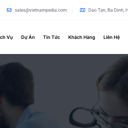
sales@vietnampedia.com
Dao Tan, Ba Dinh, 
ịch Vụ
Dự Án
Tin Tức
Khách Hàng
Liên Hệ