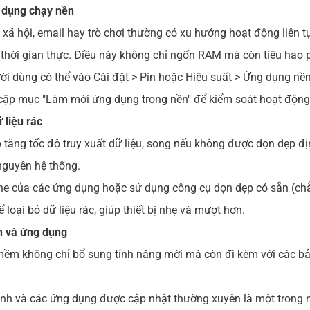
g dụng chạy nền
ã hội, email hay trò chơi thường có xu hướng hoạt động liên 
 thời gian thực. Điều này không chỉ ngốn RAM mà còn tiêu hao 
gười dùng có thể vào Cài đặt > Pin hoặc Hiệu suất > Ứng dụng nền
uy cập mục "Làm mới ứng dụng trong nền" để kiểm soát hoạt độn
 liệu rác
tăng tốc độ truy xuất dữ liệu, song nếu không được dọn dẹp địn
nguyên hệ thống.
he của các ứng dụng hoặc sử dụng công cụ dọn dẹp có sẵn (ch
để loại bỏ dữ liệu rác, giúp thiết bị nhẹ và mượt hơn.
h và ứng dụng
ềm không chỉ bổ sung tính năng mới mà còn đi kèm với các bản
nh và các ứng dụng được cập nhật thường xuyên là một trong 