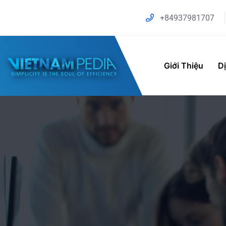
+84937981707
Giới Thiệu
D