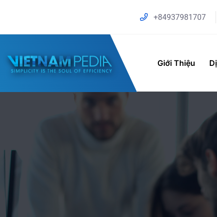
+84937981707
Giới Thiệu
D