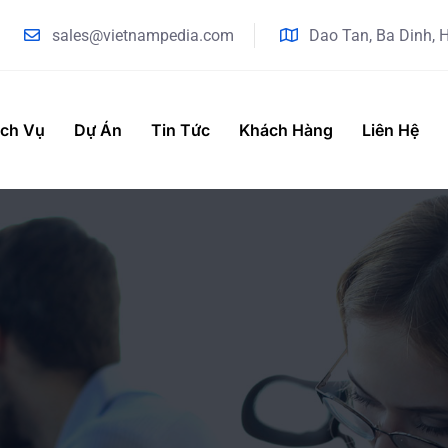
sales@vietnampedia.com
Dao Tan, Ba Dinh, 
ịch Vụ
Dự Án
Tin Tức
Khách Hàng
Liên Hệ