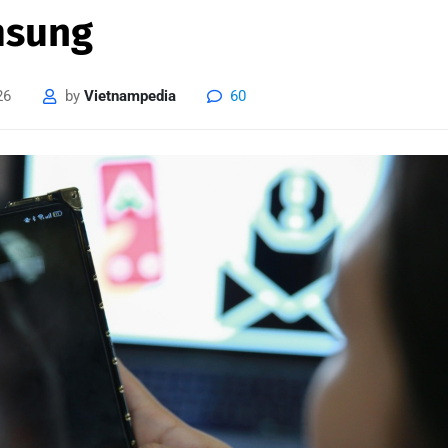
msung
26
by
Vietnampedia
60