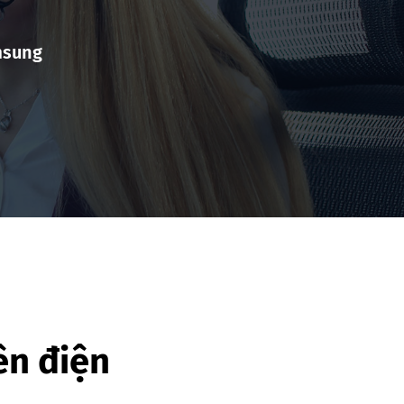
msung
ên điện