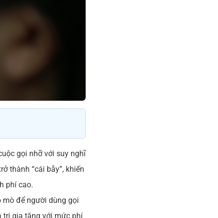
cuộc gọi nhỡ với suy nghĩ
trở thành “cái bẫy”, khiến
h phí cao.
tò mò để người dùng gọi
 trị gia tăng với mức phí