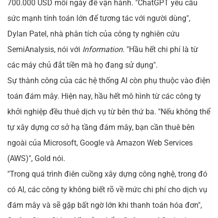
700.000 USD mỗi ngày để vận hành. "ChatGPT yêu cầu
sức mạnh tính toán lớn để tương tác với người dùng",
Dylan Patel, nhà phân tích của công ty nghiên cứu
SemiAnalysis, nói với
Information
. "Hầu hết chi phí là từ
các máy chủ đắt tiền mà họ đang sử dụng".
Sự thành công của các hệ thống AI còn phụ thuộc vào điện
toán đám mây. Hiện nay, hầu hết mô hình từ các công ty
khởi nghiệp đều thuê dịch vụ từ bên thứ ba. "Nếu không thể
tự xây dựng cơ sở hạ tầng đám mây, bạn cần thuê bên
ngoài của Microsoft, Google và Amazon Web Services
(AWS)", Gold nói.
"Trong quá trình điên cuồng xây dựng công nghệ, trong đó
có AI, các công ty không biết rõ về mức chi phí cho dịch vụ
đám mây và sẽ gặp bất ngờ lớn khi thanh toán hóa đơn",