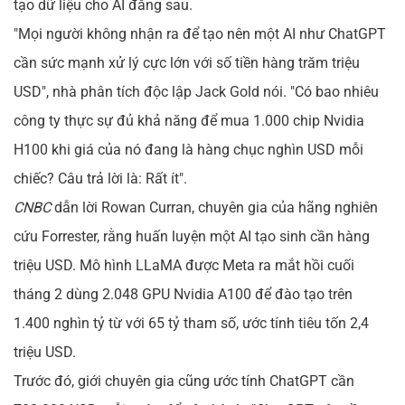
tạo dữ liệu cho AI đằng sau.
"Mọi người không nhận ra để tạo nên một AI như ChatGPT
cần sức mạnh xử lý cực lớn với số tiền hàng trăm triệu
USD", nhà phân tích độc lập Jack Gold nói. "Có bao nhiêu
công ty thực sự đủ khả năng để mua 1.000 chip Nvidia
H100 khi giá của nó đang là hàng chục nghìn USD mỗi
chiếc? Câu trả lời là: Rất ít".
CNBC
dẫn lời Rowan Curran, chuyên gia của hãng nghiên
cứu Forrester, rằng huấn luyện một AI tạo sinh cần hàng
triệu USD. Mô hình LLaMA được Meta ra mắt hồi cuối
tháng 2 dùng 2.048 GPU Nvidia A100 để đào tạo trên
1.400 nghìn tỷ từ với 65 tỷ tham số, ước tính tiêu tốn 2,4
triệu USD.
Trước đó, giới chuyên gia cũng ước tính ChatGPT cần