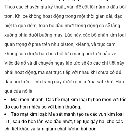
Theo các chuyên gia kỹ thuật, vấn đề cốt lõi nằm ở dầu bôi
trơn. Khi xe không hoạt động trong một thời gian dài, đặc
biệt là qua đêm, toàn bộ dầu nhớt trong động cơ sẽ lắng
xuống phía dưới buồng máy. Lúc này, các bộ phận kim loại
quan trọng ở phía trên như piston, xi-lanh, và trục cam
không còn được bao bọc bởi lớp màng bôi trơn bảo vệ.
Việc đề nổ và di chuyển ngay lập tức sẽ ép các chi tiết này
phải hoạt động, ma sát trực tiếp với nhau khi chưa có đủ
dầu bôi trơn. Tình trạng này được gọi là "ma sát khô". Hậu
quả của nó là:
Mài mòn nhanh: Các bề mặt kim loại bị bào mòn với tốc
độ cao hơn nhiều so với bình thường.
Tạo mạt kim loại: Ma sát mạnh tạo ra các vụn kim loại
li ti, sau đó hòa lẫn vào dầu nhớt, tiếp tục gây hại cho các
chi tiết khác và làm giảm chất lượng bôi trơn.