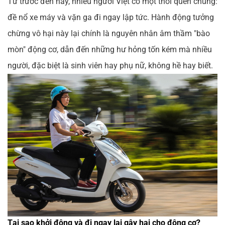
Từ trước đến nay, nhiều người Việt có một thói quen chung:
đề nổ xe máy và vặn ga đi ngay lập tức. Hành động tưởng
chừng vô hại này lại chính là nguyên nhân âm thầm "bào
mòn" động cơ, dẫn đến những hư hỏng tốn kém mà nhiều
người, đặc biệt là sinh viên hay phụ nữ, không hề hay biết.
Tại sao khởi động và đi ngay lại gây hại cho động cơ?