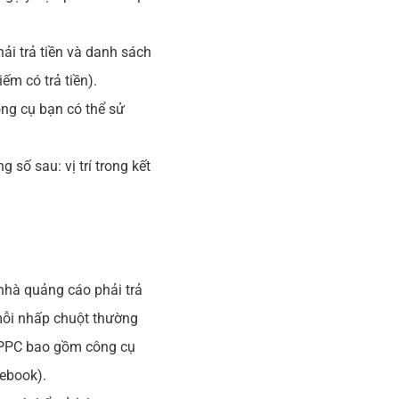
hải trả tiền và danh sách
ếm có trả tiền).
ông cụ bạn có thể sử
số sau: vị trí trong kết
 nhà quảng cáo phải trả
mỗi nhấp chuột thường
o PPC bao gồm công cụ
cebook).