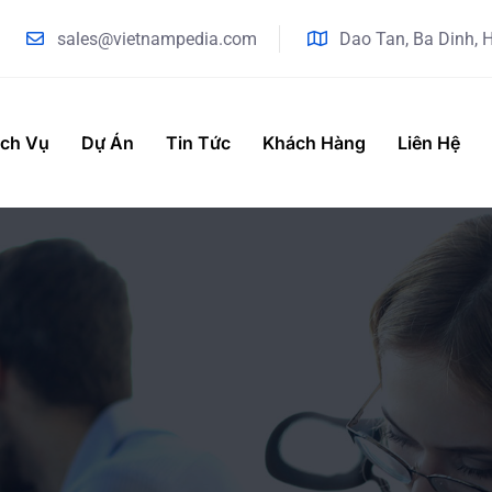
sales@vietnampedia.com
Dao Tan, Ba Dinh, 
ịch Vụ
Dự Án
Tin Tức
Khách Hàng
Liên Hệ