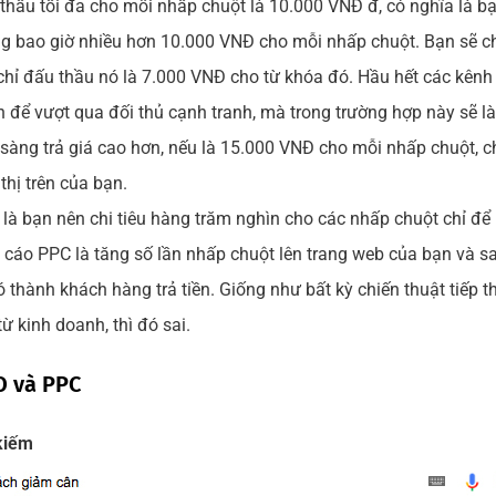
 thầu tối đa cho mỗi nhấp chuột là 10.000 VNĐ đ, có nghĩa là bạn
 bao giờ nhiều hơn 10.000 VNĐ cho mỗi nhấp chuột. Bạn sẽ chỉ 
 chỉ đấu thầu nó là 7.000 VNĐ cho từ khóa đó. Hầu hết các kênh
n để vượt qua đối thủ cạnh tranh, mà trong trường hợp này sẽ 
 sàng trả giá cao hơn, nếu là 15.000 VNĐ cho mỗi nhấp chuột, c
thị trên của bạn.
là bạn nên chi tiêu hàng trăm nghìn cho các nhấp chuột chỉ để b
 cáo PPC là tăng số lần nhấp chuột lên trang web của bạn và 
thành khách hàng trả tiền. Giống như bất kỳ chiến thuật tiếp thị
ừ kinh doanh, thì đó sai.
O và PPC
 kiếm