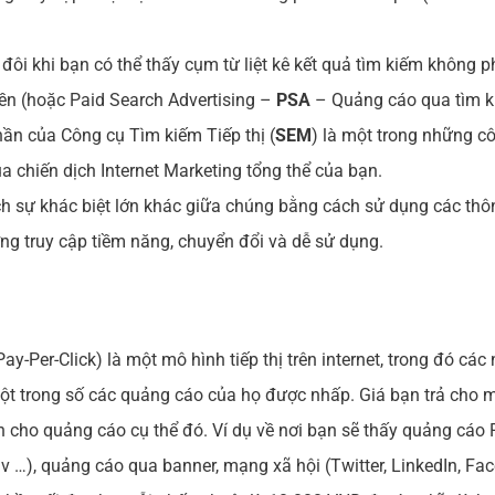
 đôi khi bạn có thể thấy cụm từ liệt kê kết quả tìm kiếm không p
tiền (hoặc Paid Search Advertising –
PSA
– Quảng cáo qua tìm ki
ần của Công cụ Tìm kiếm Tiếp thị (
SEM
) là một trong những c
 chiến dịch Internet Marketing tổng thể của bạn.
ch sự khác biệt lớn khác giữa chúng bằng cách sử dụng các thông 
ượng truy cập tiềm năng, chuyển đổi và dễ sử dụng.
y-Per-Click) là một mô hình tiếp thị trên internet, trong đó các
ột trong số các quảng cáo của họ được nhấp. Giá bạn trả cho 
n cho quảng cáo cụ thể đó. Ví dụ về nơi bạn sẽ thấy quảng cá
v.v …), quảng cáo qua banner, mạng xã hội (Twitter, LinkedIn, Fa