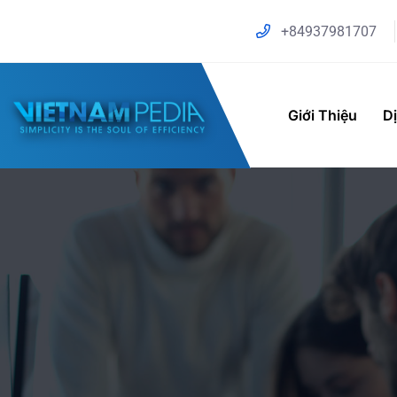
+84937981707
Giới Thiệu
D