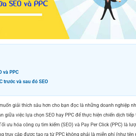
O và PPC
C trước và sau đó SEO
h muốn giải thích sâu hơn cho bạn đọc là những doanh nghiệp n
 giữa việc lựa chọn SEO hay PPC để thực hiện chiến dịch tiếp 
Tối ưu hóa công cụ tìm kiếm (SEO) và Pay Per Click (PPC) là lư
ng truy cập được tạo ra từ PPC không phải là miễn phí (như tên 