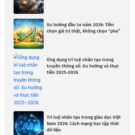
Xu hướng đầu tư năm 2026: Tiền
chọn giá trị thật, không chọn “phe”
Ứng dụng trí tuệ nhân tạo trong
truyền thông số: Xu hướng và thực
tiễn 2025–2026
Trí tuệ nhân tạo trong giáo dục Việt
Nam 2026: Cách mạng học tập thời
dữ liệu