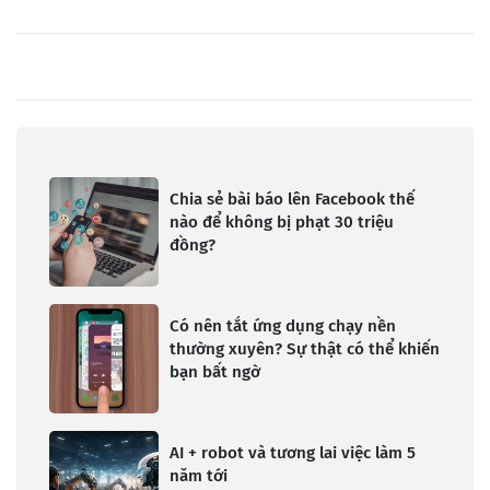
Chia sẻ bài báo lên Facebook thế
nào để không bị phạt 30 triệu
đồng?
Có nên tắt ứng dụng chạy nền
thường xuyên? Sự thật có thể khiến
bạn bất ngờ
AI + robot và tương lai việc làm 5
năm tới