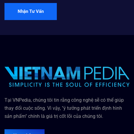
Nhận Tư Vấn
Tại VNPedia, chúng tôi tin rằng công nghệ sẽ có thể giúp
thay đổi cuộc sống. Vì vậy, "ý tưởng phát triển định hình
sản phẩm" chính là giá trị cốt lõi của chúng tôi.