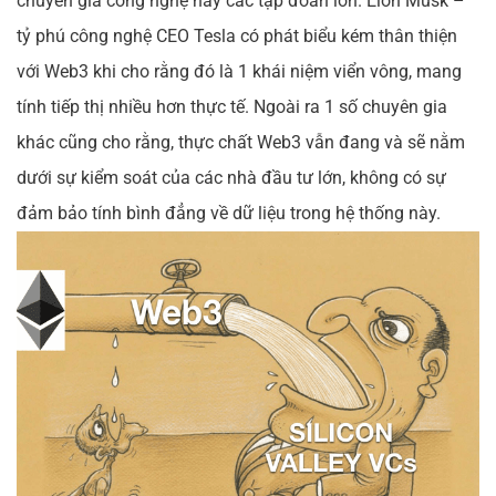
chuyên gia công nghệ hay các tập đoàn lớn. Elon Musk –
tỷ phú công nghệ CEO Tesla có phát biểu kém thân thiện
với Web3 khi cho rằng đó là 1 khái niệm viển vông, mang
tính tiếp thị nhiều hơn thực tế. Ngoài ra 1 số chuyên gia
khác cũng cho rằng, thực chất Web3 vẫn đang và sẽ nằm
dưới sự kiểm soát của các nhà đầu tư lớn, không có sự
đảm bảo tính bình đẳng về dữ liệu trong hệ thống này.