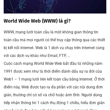
World Wide Web (WWW) là gì?
WWW, mạng lưới toàn cầu là một không gian thông tin
toàn cầu mà mọi người có thể truy cập thông qua các thiết
bị kết nối Internet. Web là 1 dịch vụ chạy trên Internet cùng
với các dịch vụ khác như Email, FTP, …
Cuộc cách mạng World Wide Web bắt đầu từ những năm
1991 được xem như là thời điểm đánh dấu sự ra đời của
Web1 – 1 mạng lưới liên kết toàn cầu bằng Internet. Ở thời
điểm này, Web được tạo ra đa phần với các nội dung đơn
giản, thường chỉ có số và chữ hoặc ảnh tĩnh. Người dùng
tiếp nhận thông tin 1 cách thụ động 1 chiều, hiểu đơn giản