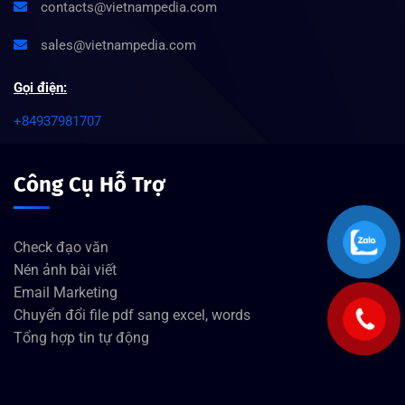
contacts@vietnampedia.com
sales@vietnampedia.com
Gọi điện:
+84937981707
Công Cụ Hỗ Trợ
Check đạo văn
Nén ảnh bài viết
Email Marketing
Chuyển đổi file pdf sang excel, words
Tổng hợp tin tự động