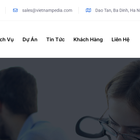
sales@vietnampedia.com
Dao Tan, Ba Dinh, Ha N
ịch Vụ
Dự Án
Tin Tức
Khách Hàng
Liên Hệ