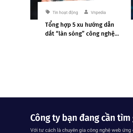
Tin hoạt động
Vnpedia
Tổng hợp 5 xu hướng dẫn
dắt “làn sóng” công nghệ
trong năm 2023
Công ty bạn đang cần tìm 
Với tư cách là chuyên gia công nghệ web ứng d