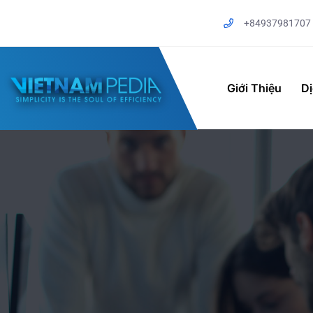
+84937981707
Giới Thiệu
D