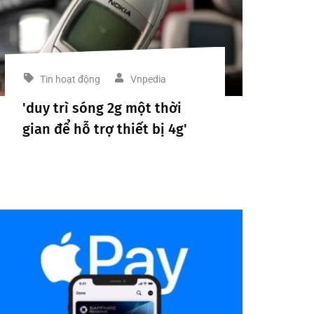
Tin hoạt động
Vnpedia
'duy trì sóng 2g một thời
gian để hỗ trợ thiết bị 4g'