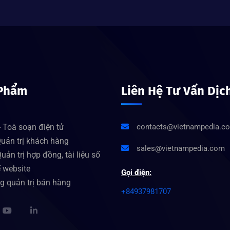
Phẩm
Liên Hệ Tư Vấn Dịc
 Toà soạn điện tử
contacts@vietnampedia.c
uản trị khách hàng
sales@vietnampedia.com
uản trị hợp đồng, tài liệu số
ế website
Gọi điện:
g quản trị bán hàng
+84937981707