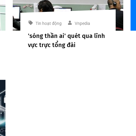
Tin hoạt động
Vnpedia
'sóng thần ai' quét qua lĩnh
vực trực tổng đài