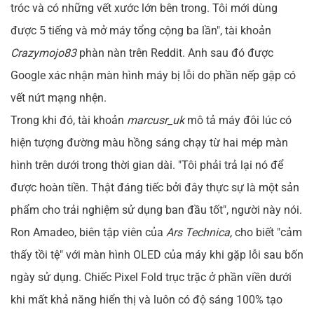
tróc và có những vết xước lớn bên trong. Tôi mới dùng
được 5 tiếng và mở máy tổng cộng ba lần", tài khoản
Crazymojo83
phàn nàn trên Reddit. Anh sau đó được
Google xác nhận màn hình máy bị lỗi do phần nếp gập có
vết nứt mạng nhện.
Trong khi đó, tài khoản
marcusr_uk
mô tả máy đôi lúc có
hiện tượng đường màu hồng sáng chạy từ hai mép màn
hình trên dưới trong thời gian dài. "Tôi phải trả lại nó để
được hoàn tiền. Thật đáng tiếc bởi đây thực sự là một sản
phẩm cho trải nghiệm sử dụng ban đầu tốt", người này nói.
Ron Amadeo, biên tập viên của
Ars Technica,
cho biết "cảm
thấy tồi tệ" với màn hình OLED của máy khi gặp lỗi sau bốn
ngày sử dụng. Chiếc Pixel Fold trục trặc ở phần viền dưới
khi mất khả năng hiển thị và luôn có độ sáng 100% tạo