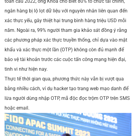
toàn cầu 2022, ông Khoa cho biết 80% tổ chức tài chính,
ngân hàng bị lộ lọt dữ liệu với nguyên nhân liên quan đến
xác thực yếu, gây thiệt hại trung bình hàng triệu USD mỗi
năm. Ngoài ra, 99% người tham gia khảo sát đồng ý rằng
các phương pháp xác thực truyền thống, chỉ dựa vào mật
khẩu và xác thực một lần (OTP) không còn đủ mạnh để
bảo vệ tài khoản trước các cuộc tấn công mạng hiện đại,
tinh vi như hiện nay.
Thực tế thời gian qua, phương thức này vẫn bị vượt qua
bằng nhiều cách, ví dụ hacker tạo trang web mạo danh để
lừa người dùng nhập OTP, mã độc đọc trộm OTP trên SMS
hoặc email.