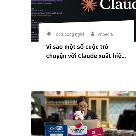
Tools công nghệ
Vnpedia
Vì sao một số cuộc trò
chuyện với Claude xuất hiện
trên Google? Điều người
dùng AI cần biết