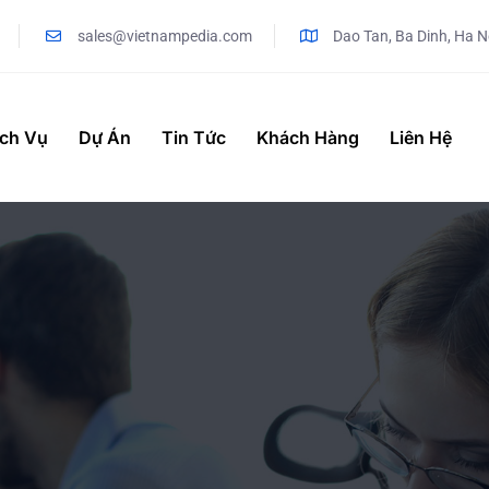
sales@vietnampedia.com
Dao Tan, Ba Dinh, Ha N
ịch Vụ
Dự Án
Tin Tức
Khách Hàng
Liên Hệ