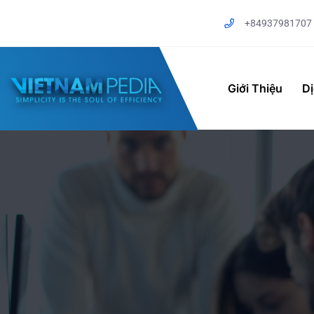
+84937981707
Giới Thiệu
D