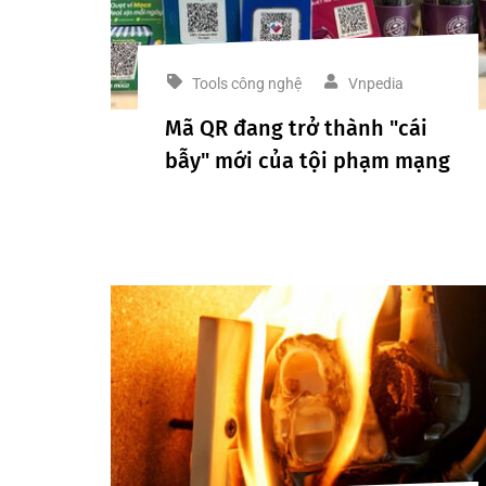
Tools công nghệ
Vnpedia
Mã QR đang trở thành "cái
bẫy" mới của tội phạm mạng