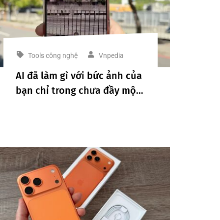
Tools công nghệ
Vnpedia
AI đã làm gì với bức ảnh của
bạn chỉ trong chưa đầy một
giây?