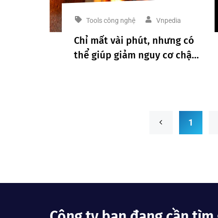
Tools công nghệ
Vnpedia
Chỉ mất vài phút, nhưng có
thể giúp giảm nguy cơ chập
điện khi vắng nhà
1
Công ty bạn đang cần tìm 