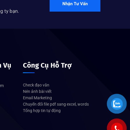
Nhận Tư Vấn
g ty bạn.
h Vụ
Công Cụ Hỗ Trợ
Check đạo văn
om
Nén ảnh bài viết
Email Marketing
Chuyển đổi file pdf sang excel, words
Tổng hợp tin tự động