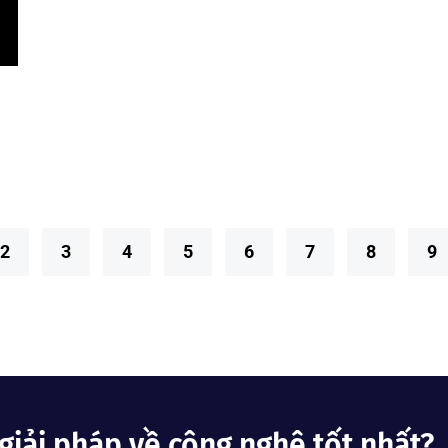
2
3
4
5
6
7
8
9
giải pháp về công nghệ tốt nhất?